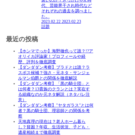
良いのか？きっかけやJr.時
代、芸能界干され時代など
それぞれの過去を調べまし
た。
2023.02.22
2023.02.23
話題
最近の投稿
【ホンマでっか】海野徹也って誰？!?ア
オリイカ評論家！プロフィールや経
歴、評判を徹底調査
【ダンダダン考察】ブラドとは誰？ラ
スボス候補？強さ・元ネタ・サンジェ
ルマン伯爵との関係を徹底解説
【ダンダダン考察】「黒の騎士団」と
は何者？13貴族のクランとは？実在す
る組織なのか元ネタ解説（ネタバレ注
意）
【ダンダダン考察】”ヤタガラス”とは何
者？黒の騎士団、理容師との関係を考
察
天地真理の現在は？老人ホーム暮ら
し？貧困？年収、生活状況、子ども・
遺産相続まで徹底調査