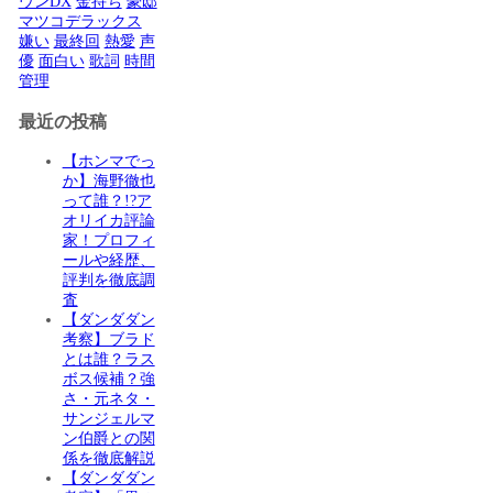
ウンDX
金持ち
豪邸
マツコデラックス
嫌い
最終回
熱愛
声
優
面白い
歌詞
時間
管理
最近の投稿
【ホンマでっ
か】海野徹也
って誰？!?ア
オリイカ評論
家！プロフィ
ールや経歴、
評判を徹底調
査
【ダンダダン
考察】ブラド
とは誰？ラス
ボス候補？強
さ・元ネタ・
サンジェルマ
ン伯爵との関
係を徹底解説
【ダンダダン