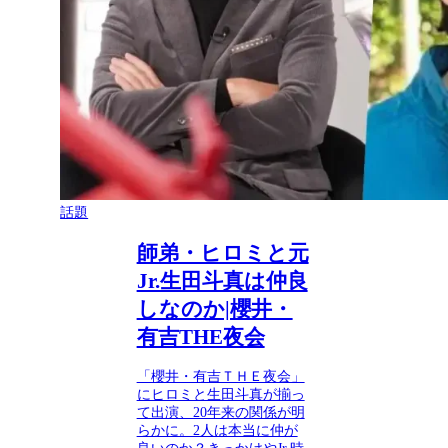
話題
師弟・ヒロミと元
Jr.生田斗真は仲良
しなのか|櫻井・
有吉THE夜会
「櫻井・有吉ＴＨＥ夜会」
にヒロミと生田斗真が揃っ
て出演、20年来の関係が明
らかに。2人は本当に仲が