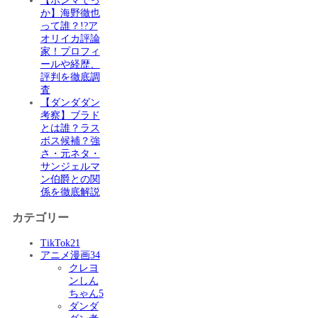
【ホンマでっ
か】海野徹也
って誰？!?ア
オリイカ評論
家！プロフィ
ールや経歴、
評判を徹底調
査
【ダンダダン
考察】ブラド
とは誰？ラス
ボス候補？強
さ・元ネタ・
サンジェルマ
ン伯爵との関
係を徹底解説
カテゴリー
TikTok
21
アニメ漫画
34
クレヨ
ンしん
ちゃん
5
ダンダ