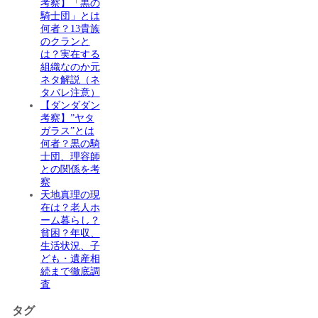
考察】「黒の
騎士団」とは
何者？13貴族
のクランと
は？実在する
組織なのか元
ネタ解説（ネ
タバレ注意）
【ダンダダン
考察】”ヤタ
ガラス”とは
何者？黒の騎
士団、理容師
との関係を考
察
天地真理の現
在は？老人ホ
ーム暮らし？
貧困？年収、
生活状況、子
ども・遺産相
続まで徹底調
査
タグ