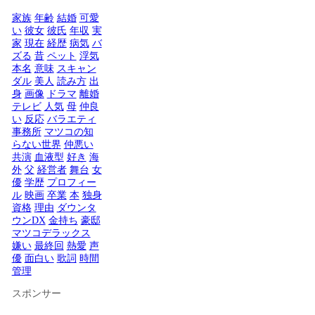
家族
年齢
結婚
可愛
い
彼女
彼氏
年収
実
家
現在
経歴
病気
バ
ズる
昔
ペット
浮気
本名
意味
スキャン
ダル
美人
読み方
出
身
画像
ドラマ
離婚
テレビ
人気
母
仲良
い
反応
バラエティ
事務所
マツコの知
らない世界
仲悪い
共演
血液型
好き
海
外
父
経営者
舞台
女
優
学歴
プロフィー
ル
映画
卒業
本
独身
資格
理由
ダウンタ
ウンDX
金持ち
豪邸
マツコデラックス
嫌い
最終回
熱愛
声
優
面白い
歌詞
時間
管理
スポンサー