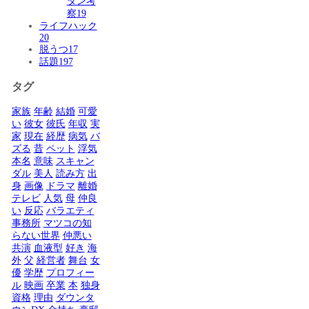
ダン考
察
19
ライフハック
20
脱うつ
17
話題
197
タグ
家族
年齢
結婚
可愛
い
彼女
彼氏
年収
実
家
現在
経歴
病気
バ
ズる
昔
ペット
浮気
本名
意味
スキャン
ダル
美人
読み方
出
身
画像
ドラマ
離婚
テレビ
人気
母
仲良
い
反応
バラエティ
事務所
マツコの知
らない世界
仲悪い
共演
血液型
好き
海
外
父
経営者
舞台
女
優
学歴
プロフィー
ル
映画
卒業
本
独身
資格
理由
ダウンタ