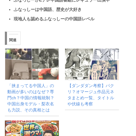
ふなっしーがEテレ中国語番組にレギュラー出演中
ふなっしーは中国語、歴史が大好き
現地人も認めるふなっしーの中国語レベル
関連
「挟まってる中国人」の
【ダンダダン考察】パク
動画が多いのはなぜ？専
リ？オマージュ作品元ネ
門ch？中国の情報統制？
タまとめ一覧、タイトル
中国出身モデル・梨衣名
や伏線も考察
も力説、その真相とは