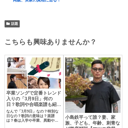
両親、実家の真相に迫る！
話題
こちらも興味ありませんか？
話題
話題
卒業ソングで定番トレンド
入りの「3月9日」何の
日？歌詞や合唱楽譜も紹
介、レミオロメン
なんで「3月9日」なの？特別な
日なの？歌詞の意味は？楽譜
小島鉄平って誰？妻、家
は？春は入学や卒業、異動や転
族、子ども、年齢、刺青な
職など人生においてターニング