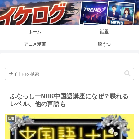
イケログ
ホーム
話題
アニメ漫画
脱うつ
ふなっしーNHK中国語講座になぜ？喋れる
レベル、他の言語も
話題