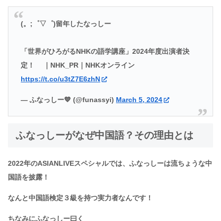
(。;゜▽゜)留年したなっしー
「世界がひろがるNHKの語学講座」2024年度出演者決
定！ ｜NHK_PR｜NHKオンライン
https://t.co/u3tZ7E6zhN
— ふなっしー💙 (@funassyi)
March 5, 2024
ふなっしーがなぜ中国語？その理由とは
2022年のASIANLIVEスペシャルでは、ふなっしーは流ちょうな中
国語を披露！
なんと中国語検定３級を持つ実力者なんです！
ちなみにふなっしー曰く