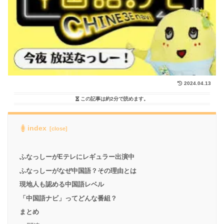
2024.04.13
この記事は
約2分
で読めます。
index
ふなっしーがEテレにレギュラー出演中
ふなっしーがなぜ中国語？その理由とは
現地人も認める中国語レベル
「中国語ナビ」ってどんな番組？
まとめ