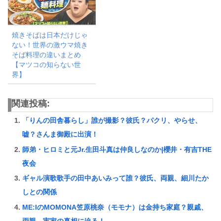
焼きそばは日本だけじゃ
ない！世界の激ウマ焼き
そば料理の違いまとめ
【マツコの知らない世
界】
関連投稿:
「りんの田舎暮らし」誰が撮影？彼氏？パクリ、やらせ、
嘘？さんま御殿に出演！
師弟・ヒロミと元Jr.生田斗真は仲良しなのか|櫻井・有吉THE
夜会
ギャル演歌歌手の田中あいみって誰？彼氏、両親、細川たか
しとの関係
ME:IのMOMONA笠原桃奈（モモナ）は金持ち家庭？親戚、