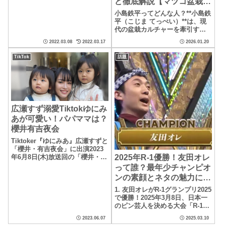
ど徹底解説【マツコ盆栽の
ポイントの多い季節ですね。そ
世界】
んな季節に流れてくるレミオロ
小島鉄平ってどんな人？**小島鉄
メンの楽曲「3月9日」。超定番
平（こじま てっぺい）**は、現
の有名曲を解説します。
代の盆栽カルチャーを牽引する
プロデューサーであり、クリエ
2022.03.08
2022.03.17
2026.01.20
イティブ視点で盆栽を“体験価
値”に変えた...
TikTok
話題
広瀬すず溺愛Tiktokゆにみ
あが可愛い！パパママは？
櫻井有吉夜会
Tiktoker『ゆにみあ』広瀬すずと
「櫻井・有吉夜会」に出演2023
2025年R-1優勝！友田オレ
年6月8日(木)放送回の「櫻井・有
吉ＴＨＥ夜会」のゲストは広瀬
って誰？最年少チャンピオ
すずさん。広瀬すずさんがハ
ンの素顔とネタの魅力に迫
マ...
る
1. 友田オレがR-1グランプリ2025
で優勝！2025年3月8日、日本一
のピン芸人を決める大会「R-1グ
ランプリ2025」にて、23歳の友
2023.06.07
2025.03.10
田オレさんが優勝を果...