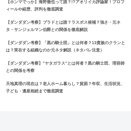
【ホンマでっか】海野徹也って誰？!?アオリイカ評論家！プロフ
ィールや経歴、評判を徹底調査
【ダンダダン考察】ブラドとは誰？ラスボス候補？強さ・元ネ
タ・サンジェルマン伯爵との関係を徹底解説
【ダンダダン考察】「黒の騎士団」とは何者？13貴族のクランと
は？実在する組織なのか元ネタ解説（ネタバレ注意）
【ダンダダン考察】”ヤタガラス”とは何者？黒の騎士団、理容師
との関係を考察
天地真理の現在は？老人ホーム暮らし？貧困？年収、生活状況、
子ども・遺産相続まで徹底調査