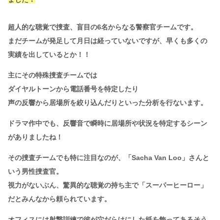
超人的な聴覚で捜査、盲目の6名からなる警察官チームです。
まだチームが発足して月日は経っていないですが、早くも多くの
実績を出しているとか！！
主にその特殊捜査チームでは
ダイヤルトーンから電話番号を特定したり
声の反響から居場所を絞り込んだりといった分析を行ないます。
ドラマ作中でも、反響音で瞬時に居場所や状況を特定するシーン
がありましたね！
その捜査チームでも特に注目なのが、「Sacha Van Loo」さんと
いう男性捜査官。
視力がないぶん、驚異的な聴覚の持ち主で「スーパーヒーロー」
だとみんなから頼られています。
オフィスには射撃訓練で彼が穴だらけにした紙を飾ってあるそう