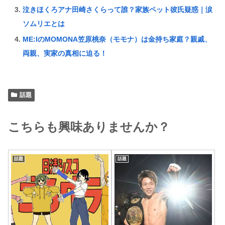
泣きほくろアナ田崎さくらって誰？家族ペット彼氏疑惑｜涙
ソムリエとは
ME:IのMOMONA笠原桃奈（モモナ）は金持ち家庭？親戚、
両親、実家の真相に迫る！
話題
こちらも興味ありませんか？
話題
話題