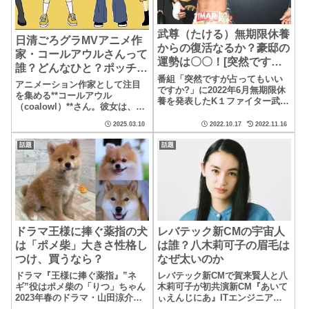
武尊（たける）無期限休養
日清ごろグラMVアニメ作
からの復活なるか？豪邸の
家・コールアウルさんって
運勢は〇〇！[突然ですが
誰？どんなひと？ポッチャ
占ってもいいですか?]に出
番組「突然ですが占ってもいい
マステップも
アニメーション作家として注目
演
ですか?」に2022年6月無期限休
を集める**コールアウル
養を発表したK１ファイター武尊
（coalowl）**さん。彼女は、イ
さんがゲスト出演。 豪邸と話
ラストレーターとしても活動し
題の自宅に占い師の村野弘味さ
2025.03.10
2022.10.17
2022.11.16
ており、独自のユーモアと温か
んが家相本格占い！占い結果か
みのある作風で...
ら武尊さんの今までの実績と今
話題
話題
後どのように活躍をしていくの
か考察します。
ドラマ王様に捧ぐ薬指の犬
レバテック新CMの宇宙人
は「ポメ柴」大きさ性格し
は誰？八木莉可子の眉毛は
つけ、買うなら？
なぜ太いのか
ドラマ『王様に捧ぐ薬指』”ネ
レバテック新CMで賀来賢人と八
ギ”役はポメ柴の「りつ」ちゃん
木莉可子が初共演新CM『あいて
2023年春のドラマ・山田涼介さ
ぃえんじにあ』ITエンジニア専
ん&橋本環奈さん主演『王様に捧
門転職エージェントレバテック