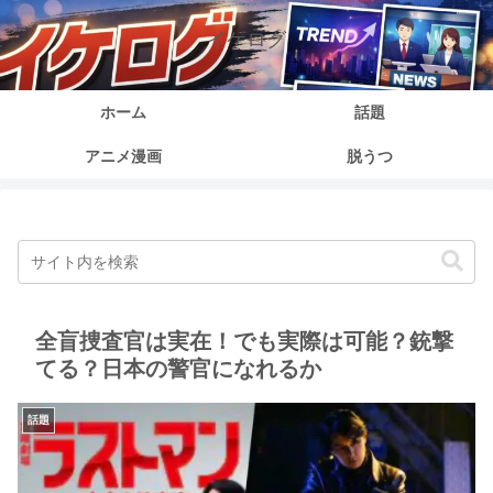
イケログ
ホーム
話題
アニメ漫画
脱うつ
全盲捜査官は実在！でも実際は可能？銃撃
てる？日本の警官になれるか
話題