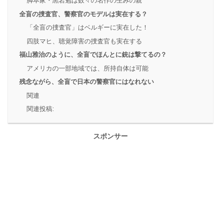
脚本家・黒岩勉は数々の名作の生みの親
全盲の捜査官、警察官のモデルは実在する？
「全盲の捜査官」はベルギーに実在した！
四肢マヒ、聴覚障害の捜査官も実在する
福山雅治のように、全盲でほんとに銃は撃てるの？
アメリカの一部地域では、所持自体は可能
残念ながら、全盲で日本の警察官にはなれない
関連
関連投稿:
スポンサー