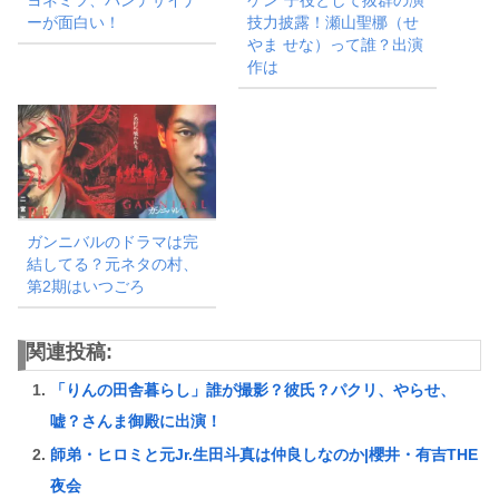
ヨネミツ、パンデザイナ
ケン”子役として抜群の演
ーが面白い！
技力披露！瀬山聖梛（せ
やま せな）って誰？出演
作は
ガンニバルのドラマは完
結してる？元ネタの村、
第2期はいつごろ
関連投稿:
「りんの田舎暮らし」誰が撮影？彼氏？パクリ、やらせ、
嘘？さんま御殿に出演！
師弟・ヒロミと元Jr.生田斗真は仲良しなのか|櫻井・有吉THE
夜会