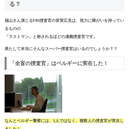
る？
福山さん演じる
FBI捜査官の皆実広見
は、視力に障がいを持ってい
るものの
「ラストマン」と称されるほどの凄腕捜査官です。
果たして本当にそんなスーパー捜査官はいるのでしょうか？？
「全盲の捜査官」はベルギーに実在した！
なんとベルギー警察には、1人ではなく、
複数人の捜査官が実在
し
ました！