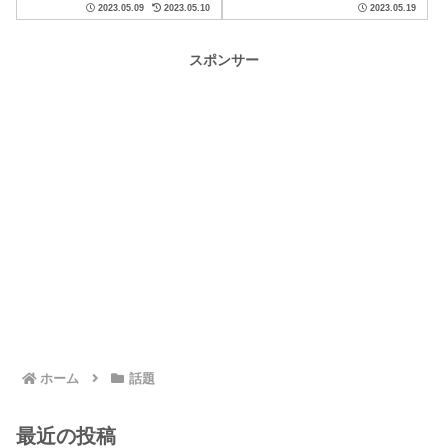
2023.05.09
2023.05.10
2023.05.19
ぐ薬指』が人気上昇中ですね。
の新CM『あいてぃえんじにあ』
そんなドラマ...
篇のCMでは...
スポンサー
ホーム
話題
最近の投稿