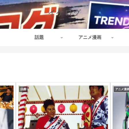
イケログ
話題
アニメ漫画
話題
アニメ漫