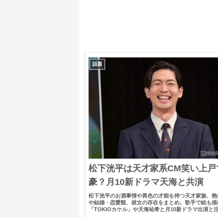
話題
松下洸平は天才家系CM笑い上戸
豪？月10新ドラマ天海と共演
松下洸平のお酒事情や異色の才能を持つ天才家族、熱
や結婚・恋愛観、彼女の存在をまとめ。歌手で絵も描
「TOKIOカケル」や天海祐希と月10新ドラマ出演と
さ。