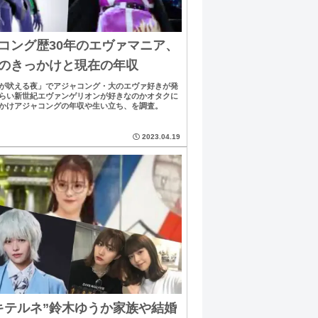
コング歴30年のエヴァマニア、
のきっかけと現在の年収
が吠える夜」でアジャコング・大のエヴァ好きが発
らい新世紀エヴァンゲリオンが好きなのかオタクに
かけアジャコングの年収や生い立ち、を調査。
2023.04.19
キテルネ”鈴木ゆうか家族や結婚