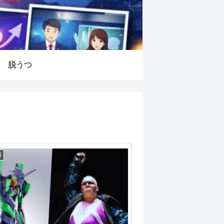
脱うつ
画