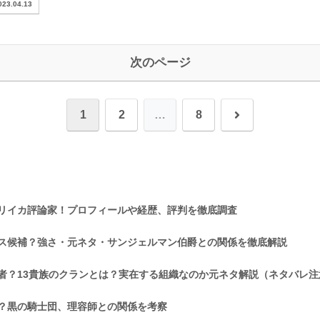
023.04.13
次のページ
次
1
2
…
8
へ
オリイカ評論家！プロフィールや経歴、評判を徹底調査
ス候補？強さ・元ネタ・サンジェルマン伯爵との関係を徹底解説
者？13貴族のクランとは？実在する組織なのか元ネタ解説（ネタバレ注
者？黒の騎士団、理容師との関係を考察