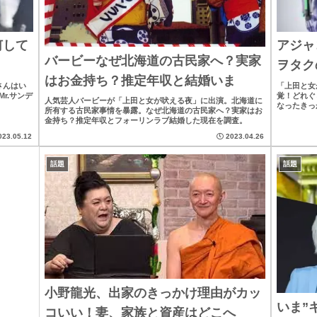
何して
アジャ
バービーなぜ北海道の古民家へ？実家
ヲタク
はお金持ち？推定年収と結婚いま
さんはい
「上田と女
r.サンデ
覚！どれぐ
人気芸人バービーが「上田と女が吠える夜」に出演。北海道に
なったきっ
所有する古民家事情を暴露。なぜ北海道の古民家へ？実家はお
金持ち？推定年収とフォーリンラブ結婚した現在を調査。
023.05.12
2023.04.26
話題
話題
小野龍光、出家のきっかけ理由がカッ
いま”
コいい！妻、家族と資産はどこへ