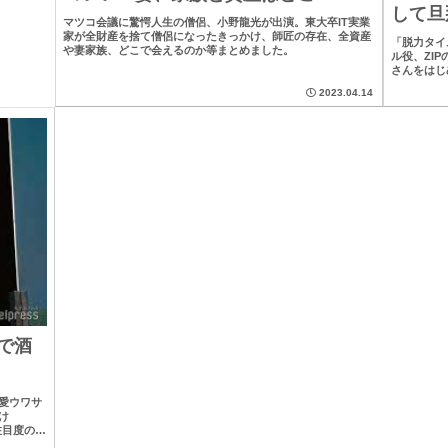
して旦
マツコ会議に驚愕人生の僧侶、小野龍光が出演。東大卒IT実業
家が全財産を捨て僧侶になったきっかけ、師匠の存在、全資産
「脱力タイ
や妻家族、どこで会えるのか等まとめました。
ル役、ZI
さんをはじ
2023.04.14
で酒
愛ウワサ
け
注目度の高