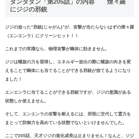
ダンダダン「第205話」の内容 煙々羅
にジジの邪銃
ジジの放った”邪銃(じゃがん)”が、攻撃が当たらないはずの煙々羅
（エンエンラ）にクリーンヒット！！
これまでの常識なら、物理攻撃が幽体に効きません。
ジジは螺旋の力を習得し、エネルギー放出の際に螺旋の向きを変
えることで幽体にも当てることができる邪銃が放てるようになり
ました！
エンエンラに当てることができる邪銃ですが、ジジの意識がある
状態しか使えません。
そして、エンエンラの攻撃を耐えるには、邪視に交代して霊力を
まとって防御力を高めている状態でないといけませんでした。
ここで205話、天才ジジの進化成長は止まりません！なんと、ジジ