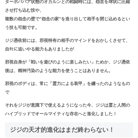
ターボババア状態のオカルンとの戦闘時には、怨念を球状に圧縮
させ打ち込む技や、
複数の怨念の壁で”怨念の家”を造り出して相手を閉じ込めるとい
う技も可能です。
ジジ憑依前には、邪視特有の相手のマインドをおかしくさせて、
自ﾀﾋに追いやる能力もありましたが
邪視自身が「戦いを遊びのように楽しみたい」ためか、ジジ憑依
後は、精神汚染のような能力を使うことはありません。
邪視のボディは、常に「霊力による装甲」を纏ったのようなもの
で
それをジジが意識下で使えるようになった今、ジジは霊と人間の
ハイブリッドでオールマイティな存在へと進化しました！
ジジの天才的進化はまだ終わらない！