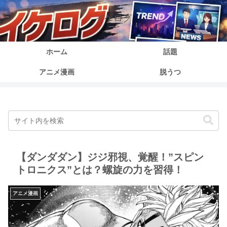
イケログ
ホーム
話題
アニメ漫画
脱うつ
【ダンダダン】ジジ邪視、覚醒！”スピン
トロニクス”とは？螺旋の力を習得！
アニメ漫画