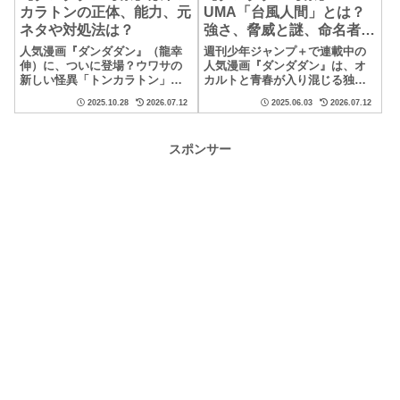
カラトンの正体、能力、元
UMA「台風人間」とは？
ネタや対処法は？
強さ、脅威と謎、命名者・
中沢健って誰？
人気漫画『ダンダダン』（龍幸
週刊少年ジャンプ＋で連載中の
伸）に、ついに登場？ウワサの
人気漫画『ダンダダン』は、オ
新しい怪異「トンカラトン」包
カルトと青春が入り混じる独特
帯ぐるぐる、刀を背負って自転
の世界観で多くの読者を魅了し
2025.10.28
2026.07.12
2025.06.03
2026.07.12
車に乗る――そんなビジュアル
ていますよね！その中で突如と
だけでも「絶対ヤバい...
して現れ、読者に大き...
スポンサー