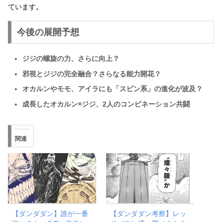
ています。
今後の展開予想
ジジの螺旋の力、さらに向上？
邪視とジジの完全融合？さらなる能力開花？
オカルンやモモ、アイラにも「スピン系」の進化が波及？
成長したオカルン×ジジ、2人のコンビネーション共闘
関連
【ダンダダン】誰が一番
【ダンダダン考察】レッ