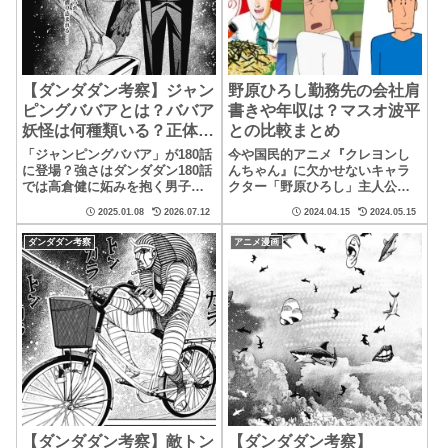
【ダンダダン考察】ジャン
野原ひろし勤務先の会社肩
ピングババアとは？ババア
書きや年収は？マスオ波平
妖怪は何種類いる？正体ま
との比較まとめ
とめ
「ジャンピングババア」が180話
今や国民的アニメ『クレヨンし
に登場？強さはダンダダン180話
んちゃん』に欠かせないキャラ
では高倉健に妬みを抱く男子高
クター「野原ひろし」主人公の
校生が能力の宿った小刀を握り
しんのすけの父でありながら、
2025.01.08
2026.07.12
2024.04.15
2024.05.15
背後には、跳躍する道具のよう
その扱いは”足が臭い” ”安月
なものを踏み...
給” ”女好き” ...
ダンダダン考察
アニメ漫画
【ダンダダン考察】敵トン
【ダンダダン考察】