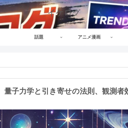
イケログ
話題
アニメ漫画
】量子力学と引き寄せの法則、観測者