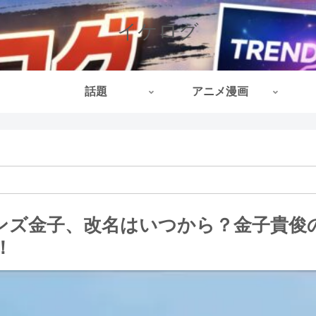
イケログ
話題
アニメ漫画
ンズ金子、改名はいつから？金子貴俊
！