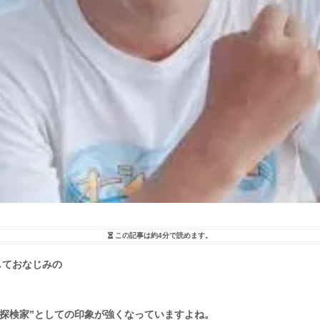
この記事は
約4分
で読めます。
しておなじみの
。
の探検家”としての印象が強くなっていますよね。