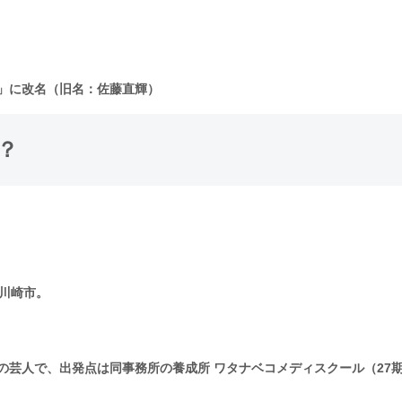
ホセ」に改名（旧名：佐藤直輝）
？
県川崎市。
の芸人で、出発点は同事務所の養成所 ワタナベコメディスクール（27期