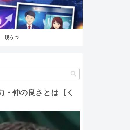
脱うつ
力・仲の良さとは【く