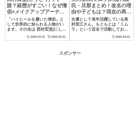
誰？経歴がすごい！なぜ僧
氏・旦那まとめ！改名の理
侶×メイクアップアーティ
由や子どもは？現在の再婚
スト×LGBTQ活動家？プロ
生活も紹介
「ハイヒールを履いた僧侶」と
女優として長年活躍している美
フィール解説
して世界的に知られる人物がい
村里江さん。もともとは「ミム
ます。その名は 西村宏堂(にしむ
ラ」という芸名で活動してお
ら こうどう)さん。僧侶でありな
り、ドラマや映画で透明感のあ
2026.03.31
2026.05.01
2026.04.01
がらメイクアップアーティスト
る演技が印象的な女優です。そ
として活躍し...
んな美村里江さんですが...
スポンサー