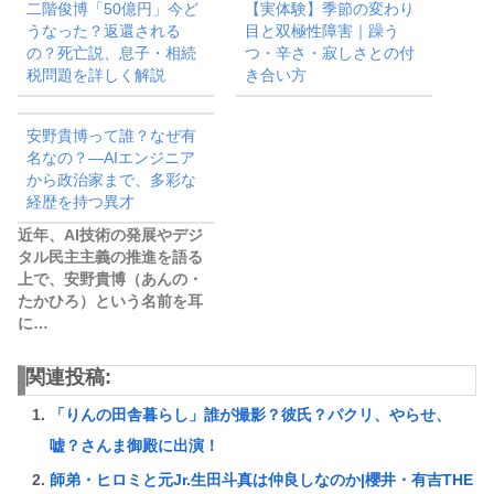
二階俊博「50億円」今ど
【実体験】季節の変わり
うなった？返還される
目と双極性障害｜躁う
の？死亡説、息子・相続
つ・辛さ・寂しさとの付
税問題を詳しく解説
き合い方
安野貴博って誰？なぜ有
名なの？—AIエンジニア
から政治家まで、多彩な
経歴を持つ異才
近年、AI技術の発展やデジ
タル民主主義の推進を語る
上で、安野貴博（あんの・
たかひろ）という名前を耳
に…
関連投稿:
「りんの田舎暮らし」誰が撮影？彼氏？パクリ、やらせ、
嘘？さんま御殿に出演！
師弟・ヒロミと元Jr.生田斗真は仲良しなのか|櫻井・有吉THE