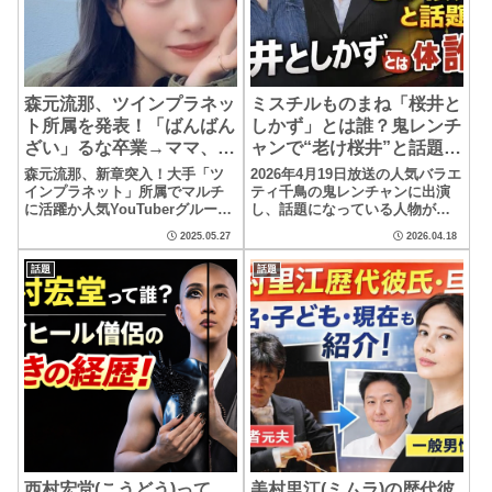
森元流那、ツインプラネッ
ミスチルものまね「桜井と
ト所属を発表！「ばんばん
しかず」とは誰？鬼レンチ
ざい」るな卒業→ママ、新
ャンで“老け桜井”と話題
たな挑戦へ【徹底解説】
に！家族、息子など解説
森元流那、新章突入！大手「ツ
2026年4月19日放送の人気バラエ
インプラネット」所属でマルチ
ティ千鳥の鬼レンチャンに出演
に活躍か人気YouTuberグループ
し、話題になっている人物がい
「ばんばんざい」の元メンバー
ます。それが、ミスチルのボー
2025.05.27
2026.04.18
である森元流那さん（23）が、
カル桜井和寿のものまねで知ら
2025年...
れる桜井とし...
話題
話題
西村宏堂(こうどう)って
美村里江(ミムラ)の歴代彼