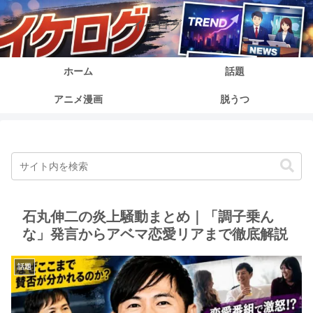
イケログ
ホーム
話題
アニメ漫画
脱うつ
石丸伸二の炎上騒動まとめ｜「調子乗ん
な」発言からアベマ恋愛リアまで徹底解説
話題