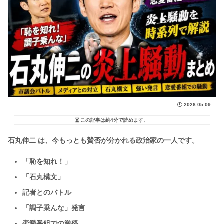
2026.05.09
この記事は
約4分
で読めます。
石丸伸二 は、今もっとも賛否が分かれる政治家の一人です。
「恥を知れ！」
「石丸構文」
記者とのバトル
「調子乗んな」発言
恋愛番組での激怒