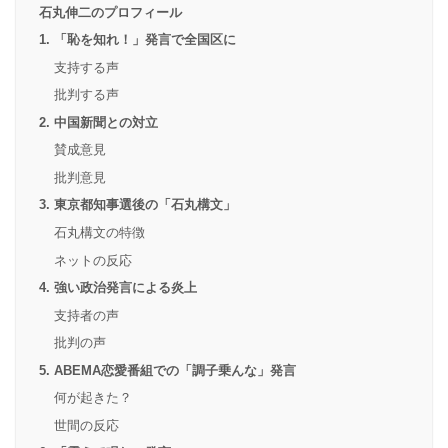
石丸伸二のプロフィール
1. 「恥を知れ！」発言で全国区に
支持する声
批判する声
2. 中国新聞との対立
賛成意見
批判意見
3. 東京都知事選後の「石丸構文」
石丸構文の特徴
ネットの反応
4. 強い政治発言による炎上
支持者の声
批判の声
5. ABEMA恋愛番組での「調子乗んな」発言
何が起きた？
世間の反応